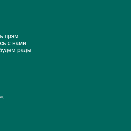
ь прям
сь с нами
будем рады
он,