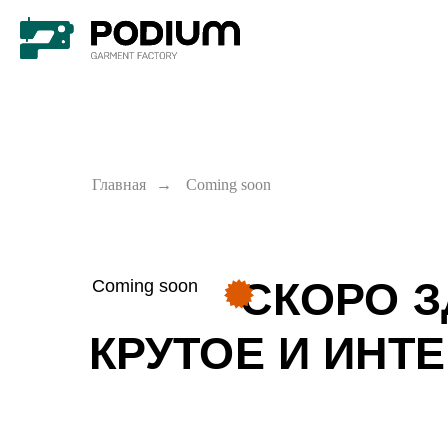
Главная
→
Сoming soon
----------
СКОРО З
Coming soon
КРУТОЕ И ИНТ
ЧАЩЕ :)